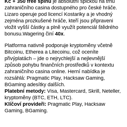
Kč + 350 free spinů
je absolutní špičkou na trhu
zahraničního casina dostupného pro české hráče.
Lizaro operuje pod licencí Kostariky a je vhodný
zejména prozkušené hráče, kteří jsou připraveni
vložit vyšší částky a plně využít potenciál štědrého
bonusu.Wagering činí
40x
.
Platforma nativně podporuje kryptoměny včetně
Bitcoinu, Etherea a Litecoinu, což oceníte
přivýplatách – jde o nejrychlejší a nejlevnější
způsob pohybu finančních prostředků v kontextu
zahraničního casina online. Herní nabídka je
rozsáhlá: Pragmatic Play, Hacksaw Gaming,
BGaming adesítky dalších.
Platební metody:
Visa, Mastercard, Skrill, Neteller,
kryptoměny (BTC, ETH, LTC).
Klíčoví provideři:
Pragmatic Play, Hacksaw
Gaming, BGaming.