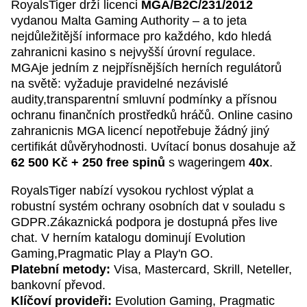
RoyalsTiger drží licenci
MGA/B2C/231/2012
vydanou Malta Gaming Authority – a to jeta
nejdůležitější informace pro každého, kdo hledá
zahranicni kasino s nejvyšší úrovní regulace.
MGAje jedním z nejpřísnějších herních regulátorů
na světě: vyžaduje pravidelné nezávislé
audity,transparentní smluvní podmínky a přísnou
ochranu finančních prostředků hráčů. Online casino
zahranicnis MGA licencí nepotřebuje žádný jiný
certifikát důvěryhodnosti. Uvítací bonus dosahuje až
62 500 Kč + 250 free spinů
s wageringem
40x
.
RoyalsTiger nabízí vysokou rychlost výplat a
robustní systém ochrany osobních dat v souladu s
GDPR.Zákaznická podpora je dostupná přes live
chat. V herním katalogu dominují Evolution
Gaming,Pragmatic Play a Play'n GO.
Platební metody:
Visa, Mastercard, Skrill, Neteller,
bankovní převod.
Klíčoví provideři:
Evolution Gaming, Pragmatic