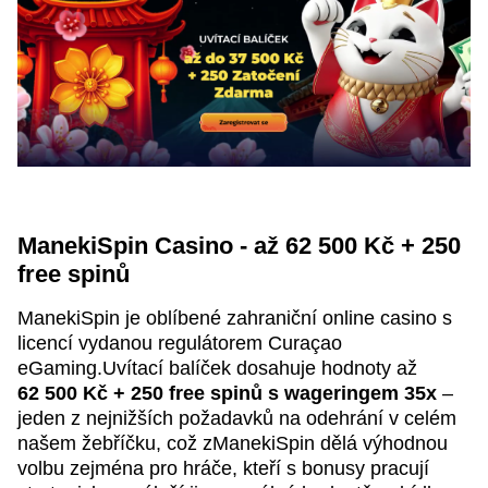
ManekiSpin Casino - až 62 500 Kč + 250
free spinů
ManekiSpin je oblíbené zahraniční online casino s
licencí vydanou regulátorem Curaçao
eGaming.Uvítací balíček dosahuje hodnoty až
62 500 Kč + 250 free spinů s wageringem 35x
–
jeden z nejnižších požadavků na odehrání v celém
našem žebříčku, což zManekiSpin dělá výhodnou
volbu zejména pro hráče, kteří s bonusy pracují