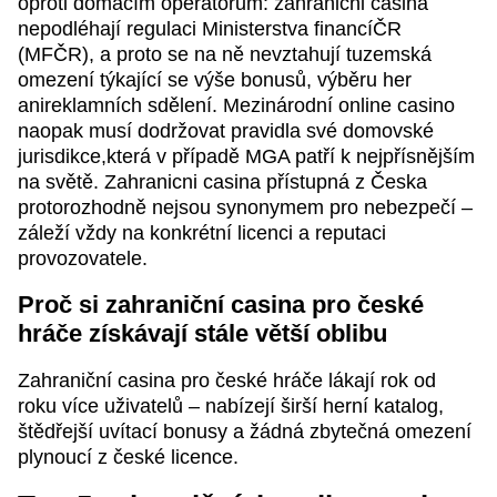
oproti domácím operátorům: zahranicni casina
nepodléhají regulaci Ministerstva financíČR
(MFČR), a proto se na ně nevztahují tuzemská
omezení týkající se výše bonusů, výběru her
anireklamních sdělení. Mezinárodní online casino
naopak musí dodržovat pravidla své domovské
jurisdikce,která v případě MGA patří k nejpřísnějším
na světě. Zahranicni casina přístupná z Česka
protorozhodně nejsou synonymem pro nebezpečí –
záleží vždy na konkrétní licenci a reputaci
provozovatele.
Proč si zahraniční casina pro české
hráče získávají stále větší oblibu
Zahraniční casina pro české hráče lákají rok od
roku více uživatelů – nabízejí širší herní katalog,
štědřejší uvítací bonusy a žádná zbytečná omezení
plynoucí z české licence.