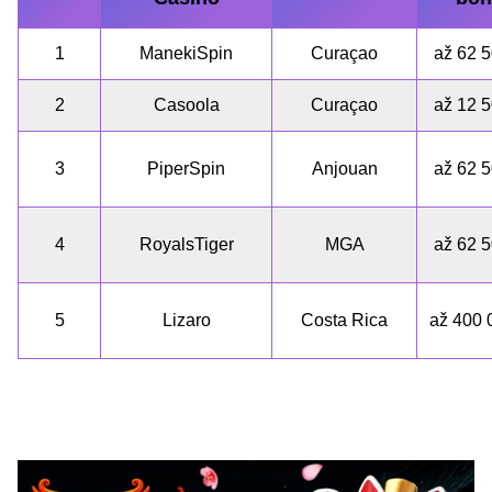
1
ManekiSpin
Curaçao
až 62 
2
Casoola
Curaçao
až 12 
3
PiperSpin
Anjouan
až 62 
4
RoyalsTiger
MGA
až 62 
5
Lizaro
Costa Rica
až 400 