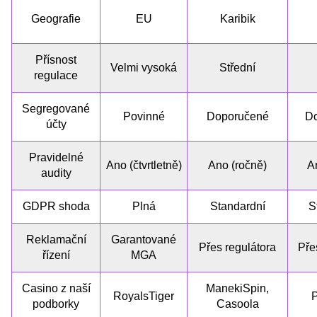
Geografie
EU
Karibik
Přísnost
Velmi vysoká
Střední
regulace
Segregované
Povinné
Doporučené
D
účty
Pravidelné
Ano (čtvrtletně)
Ano (ročně)
A
audity
GDPR shoda
Plná
Standardní
S
Reklamační
Garantované
Přes regulátora
Pře
řízení
MGA
Casino z naší
ManekiSpin,
RoyalsTiger
P
podborky
Casoola