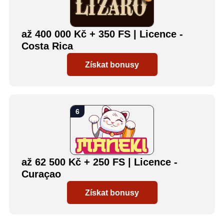
až 400 000 Kč + 350 FS | Licence -
Costa Rica
Získat bonusy
až 62 500 Kč + 250 FS | Licence -
Curaçao
Získat bonusy