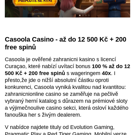
Casoola Casino - až do 12 500 Kč + 200
free spinů
Casoola je ověřené zahranicni kasino s licencí
Curaçao, které nabízí uvítací bonus
100 % až do 12
500 Kč + 200 free spinů
s wageringem
40x
. I
přesto,že jde o nižší absolutní částku oproti
konkurenci, Casoola vyniká kvalitou nad kvantitou:
zahranicnionline casino se zaměřuje na pečlivě
vybraný herní katalog s důrazem na prémiové sloty
a výjimečnoulive casino sekci, která osloví každého
fanouška her s živým dealerem.
V nabídce najdete tituly od Evolution Gaming,
Pragmatic Play a Red Tiger Gaming. Mobilní verze