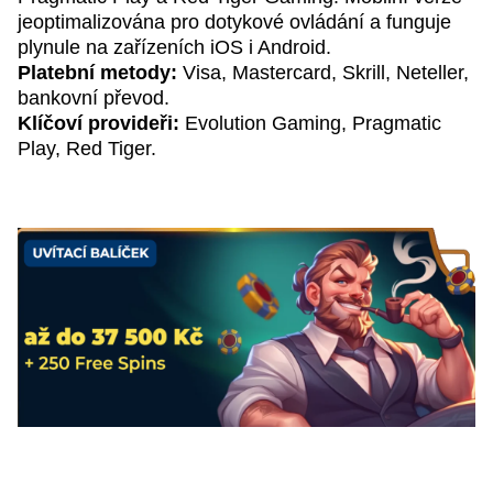
jeoptimalizována pro dotykové ovládání a funguje
plynule na zařízeních iOS i Android.
Platební metody:
Visa, Mastercard, Skrill, Neteller,
bankovní převod.
Klíčoví provideři:
Evolution Gaming, Pragmatic
Play, Red Tiger.