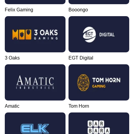
Felix Gaming
Booongo
3 Oaks
EGT Digital
Amatic
Tom Horn