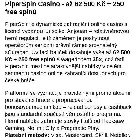
PiperSpin Casino - až 62 500 Kč + 250
free spinů
PiperSpin je dynamické zahraniční online casino s
licencí vydanou jurisdikcí Anjouan – relativněnovou
herní regulaci, jejíž záměrem je poskytnout
operátorům seriózní právní rámec srovnatelný
sCuraçao. Uvítací balíček dosahuje výše až
62 500
Kč + 250 free spinů
s wageringem
35x
, což řadí
PiperSpin mezi nejatraktivnější nabídky v celém
segmentu casino online zahraničí dostupných pro
české hráče.
Platforma se vyznačuje pravidelnými promo akcemi
pro stávající hráče a propracovanou
bonusovoumechanikou – reload bonusy a cashback
jsou standardní součástí věrnostního programu.
Herní nabídka zahrnuje stovky titulů od Hacksaw
Gaming, Nolimit City a Pragmatic Play.
Platební metody:
Visa, Mastercard, Skrill, Neteller,