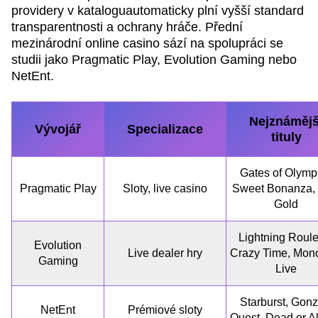
providery v kataloguautomaticky plní vyšší standard
transparentnosti a ochrany hráče. Přední
mezinárodní online casino sází na spolupráci se
studii jako Pragmatic Play, Evolution Gaming nebo
NetEnt.
Nejznámějš
Vývojář
Specializace
tituly
Gates of Olymp
Pragmatic Play
Sloty, live casino
Sweet Bonanza, 
Gold
Lightning Roule
Evolution
Live dealer hry
Crazy Time, Mon
Gaming
Live
Starburst, Gonz
NetEnt
Prémiové sloty
Quest, Dead or Al