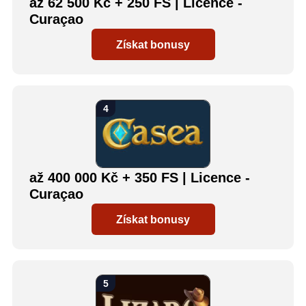
až 62 500 Kč + 250 FS | Licence -
Curaçao
Získat bonusy
až 400 000 Kč + 350 FS | Licence -
Curaçao
Získat bonusy