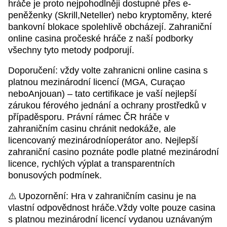
hráče je proto nejpohodlněji dostupné přes e-
peněženky (Skrill,Neteller) nebo kryptoměny, které
bankovní blokace spolehlivě obcházejí. Zahraniční
online casina pročeské hráče z naší podborky
všechny tyto metody podporují.
Doporučení: vždy volte zahranicni online casina s
platnou mezinárodní licencí (MGA, Curaçao
neboAnjouan) – tato certifikace je vaší nejlepší
zárukou férového jednání a ochrany prostředků v
případěsporu. Právní rámec ČR hráče v
zahraničním casinu chránit nedokáže, ale
licencovaný mezinárodníoperátor ano. Nejlepší
zahraniční casino poznáte podle platné mezinárodní
licence, rychlých výplat a transparentních
bonusových podmínek.
⚠️ Upozornění: Hra v zahraničním casinu je na
vlastní odpovědnost hráče.Vždy volte pouze casina
s platnou mezinárodní licencí vydanou uznávaným